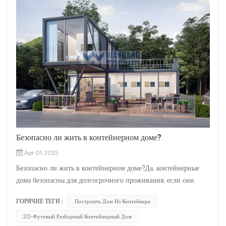
Безопасно ли жить в контейнерном доме?
Apr 01, 2025
Безопасно ли жить в контейнерном доме?Да, контейнерные
дома безопасны для долгосрочного проживания, если они
спроектированы и построены правильно. Как опытный
ГОРЯЧИЕ ТЕГИ :
Построить Дом Из Контейнера
производитель контейнерных домов, мы обеспечиваем
соблюдение международных стандартов безопасности. Вот
20-Футовый Разборный Контейнерный Дом