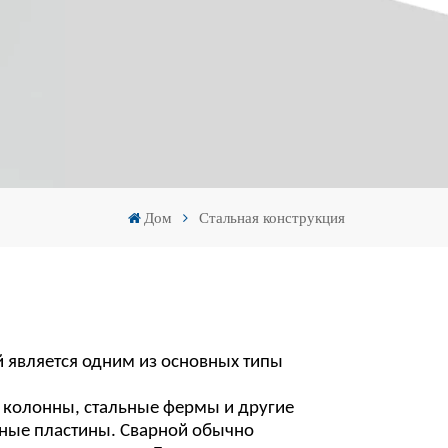
Español
Português
Türk
Ελληνικά
Indonesia
Дом
Стальная конструкция
عربي
й является одним из основных
типы
е колонны, стальные фермы
и другие
ьные пластины. Сварной
обычно