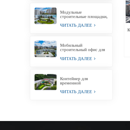
Модульные
строительные площадки,
офисные здания,
модульные офисные
ЧИТАТЬ ДАЛЕЕ
конструкции
К
Мобильный
строительный офис для
временного
строительства зданий
ЧИТАТЬ ДАЛЕЕ
временного
производства
Контейнер для
временной
строительной площадки
для офиса
ЧИТАТЬ ДАЛЕЕ