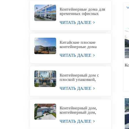
Контейнерные дома для
временных офисных
зданий
ЧИТАТЬ ДАЛЕЕ
Китайские плоские
контейнерные дома
Контейнерные дома
ЧИТАТЬ ДАЛЕЕ
К
Контейнерный дом с
плоской упаковкой,
жилой контейнерный
офис для проектной
ЧИТАТЬ ДАЛЕЕ
площадки
Контейнерный дом,
контейнерный дом,
временная офисная
конструкция,
ЧИТАТЬ ДАЛЕЕ
Филиппины, на продажу