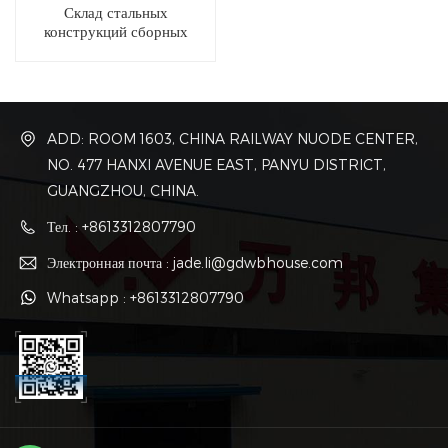
Склад стальных
конструкций сборных
домов в Китае
ADD: ROOM 1603, CHINA RAILWAY NUODE CENTER,
NO. 477 HANXI AVENUE EAST, PANYU DISTRICT,
GUANGZHOU, CHINA.
Тел. : +8613312807790
Электронная почта : jade.li@gdwbhouse.com
Whatsapp : +8613312807790