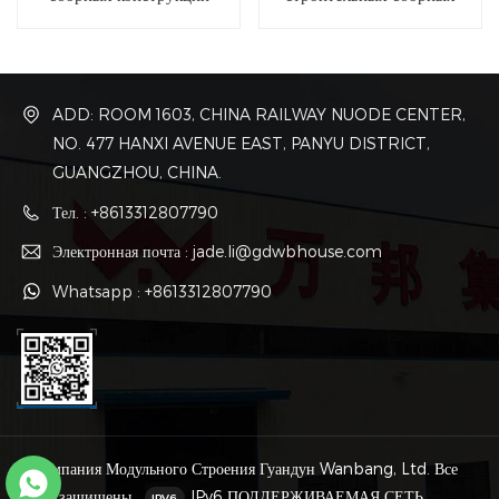
металлических зданий из
Китая
ADD: ROOM 1603, CHINA RAILWAY NUODE CENTER,
NO. 477 HANXI AVENUE EAST, PANYU DISTRICT,
GUANGZHOU, CHINA.
Тел. : +8613312807790
Электронная почта : jade.li@gdwbhouse.com
Whatsapp : +8613312807790
© Компания Модульного Строения Гуандун Wanbang, Ltd. Все
права защищены .
IPv6 ПОДДЕРЖИВАЕМАЯ СЕТЬ