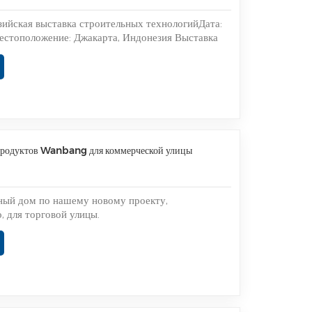
ийская выставка строительных технологийДата:
Местоположение: Джакарта, Индонезия Выставка
гий в Индонезии 2024 успешно завершилась 11
 мы показываем нашу последнюю продукцию -
ты проявляют больш...
 продуктов Wanbang для коммерческой улицы
ный дом по нашему новому проекту,
, для торговой улицы.