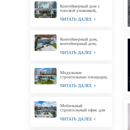
Контейнерный дом с
плоской упаковкой,
жилой контейнерный
офис для проектной
ЧИТАТЬ ДАЛЕЕ
площадки
Контейнерный дом,
контейнерный дом,
временная офисная
конструкция,
ЧИТАТЬ ДАЛЕЕ
Филиппины, на продажу
Модульные
строительные площадки,
офисные здания,
модульные офисные
ЧИТАТЬ ДАЛЕЕ
конструкции
Мобильный
строительный офис для
временного
строительства зданий
ЧИТАТЬ ДАЛЕЕ
временного
производства