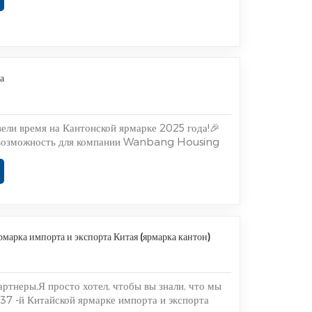
лись с отраслевыми партнёрами со всего мира.
а
ели время на Кантонской ярмарке 2025 года!🎉
 возможность для компании Wanbang Housing
наши модульные решения, включая модульные
рукции и продукцию для туризма, такую как
сширяемые дома.Мы были рады встре...
рмарка импорта и экспорта Китая (ярмарка кантон)
ртнеры,Я просто хотел, чтобы вы знали, что мы
137 -й Китайской ярмарке импорта и экспорта