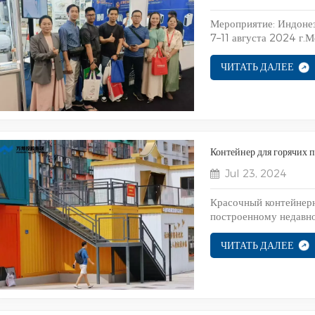
Мероприятие: Индонез
7–11 августа 2024 г.
строительных техноло
августа, на этот раз
ЧИТАТЬ ДАЛЕЕ
капсулы, многие клиен
Контейнер для горячих
Jul 23, 2024
Красочный контейнер
построенному недавно
ЧИТАТЬ ДАЛЕЕ