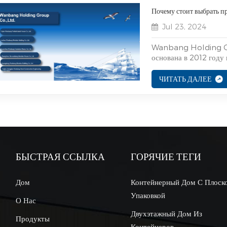
Почему стоит выбрать 
Jul 23, 2024
Wanbang Holding Gr
основана в 2012 году
здания B умного цен
Это комплексное пред
ЧИТАТЬ ДАЛЕЕ
маркетинг и обслужива
БЫСТРАЯ ССЫЛКА
ГОРЯЧИЕ ТЕГИ
Дом
Контейнерный Дом С Плоск
Упаковкой
О Нас
Двухэтажный Дом Из
Продукты
Контейнеров