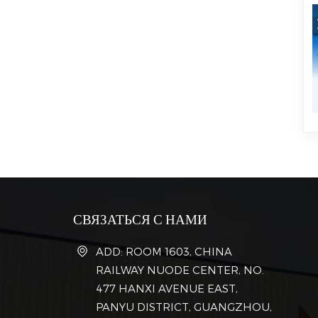
СВЯЗАТЬСЯ С НАМИ
ADD: ROOM 1603, CHINA
RAILWAY NUODE CENTER, NO.
477 HANXI AVENUE EAST,
PANYU DISTRICT, GUANGZHOU,