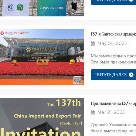
Шанхае, где мы собра
Эт...
137-я Кантонская ярмарк
May 04, 2025
Мы замечательно пров
Это была прекрасная
продемонстрировать 
дома, стальные конст
ЧИТАТЬ ДАЛЕЕ
капсульные дома и ра
Приглашение на 137 -я я
Mar 21, 2025
Дорогой Уважаемые па
будем выставлены на 