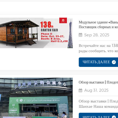
Модульное здание «Вань
Поставщик сборных и к
Sep 28, 2025
Встречайте нас на 138
рады сообщить, что 
примет участие в 138-
октября, стенд № 12.2
ЧИТАТЬ ДАЛЕЕ
крупнейших и наиболее
Обзор выставки | Плод
Aug 31, 2025
Обзор выставки | Пл
Шанхае Наша команда 
международный саммит
нефтяной и нефтехим
ЧИТАТЬ ДАЛЕЕ