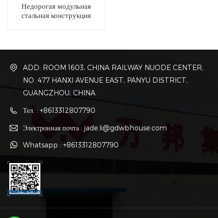
Недорогая модульная
стальная конструкция
склада со стальной
конструкцией
ADD: ROOM 1603, CHINA RAILWAY NUODE CENTER,
NO. 477 HANXI AVENUE EAST, PANYU DISTRICT,
GUANGZHOU, CHINA.
Тел. : +8613312807790
Электронная почта : jade.li@gdwbhouse.com
Whatsapp : +8613312807790