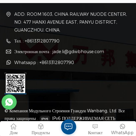
помощью сварки специальной
помощью сварки специальной
стали и болтового соединения,
стали и болтового соединения,
ADD: ROOM 1603, CHINA RAILWAY NUODE CENTER,
различные блоки соединены
различные блоки соединены
болтами.
болтами.
NO. 477 HANXI AVENUE EAST, PANYU DISTRICT,
GUANGZHOU, CHINA.
Тел. : +8613312807790
Электронная почта : jade.li@gdwbhouse.com
Whatsapp : +8613312807790
© Компания Модульного Строения Гуандун Wanbang, Ltd. Все
права защищены .
IPv6 ПОДДЕРЖИВАЕМАЯ СЕТЬ
Карта сайта
|
XML
|
политика конфиденциальности
Дом
Продукты
Контакт
WhatsApp