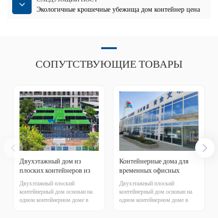
Экологичные крошечные убежища дом контейнер цена
СОПУТСТВУЮЩИЕ ТОВАРЫ
Двухэтажный дом из
Контейнерные дома для
плоских контейнеров из
временных офисных
Китая.
зданий
Двухэтажный плоский
Двухэтажный плоский
контейнерный дом основан на
контейнерный дом основан на
одном контейнерном доме в
одном контейнерном доме в
качестве базовой единицы,
качестве базовой единицы,
единый блок построен с
единый блок построен с