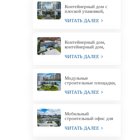
Контейнерный дом с
плоской упаковкой,
жилой контейнерный
офис для проектной
ЧИТАТЬ ДАЛЕЕ
площадки
Контейнерный дом,
контейнерный дом,
временная офисная
конструкция,
ЧИТАТЬ ДАЛЕЕ
Филиппины, на продажу
Модульные
строительные площадки,
офисные здания,
модульные офисные
ЧИТАТЬ ДАЛЕЕ
конструкции
Мобильный
строительный офис для
временного
строительства зданий
ЧИТАТЬ ДАЛЕЕ
временного
производства