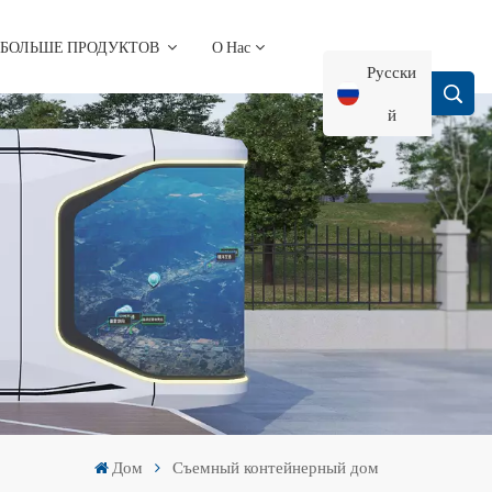
БОЛЬШЕ ПРОДУКТОВ
О Нас
Русски
Й
English
Français
Deutsch
Русский
Italiano
Дом
Съемный контейнерный дом