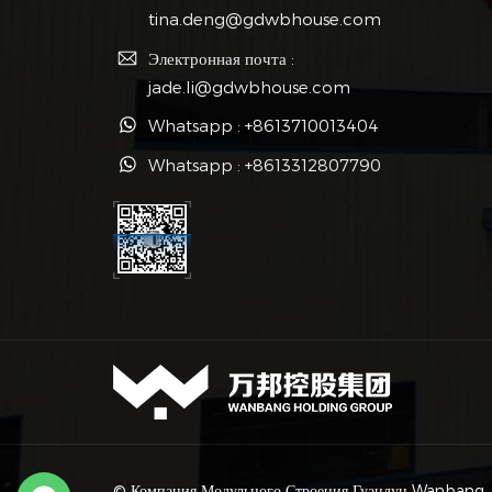
tina.deng@gdwbhouse.com
Электронная почта :
jade.li@gdwbhouse.com
Whatsapp : +8613710013404
Whatsapp : +8613312807790
© Компания Модульного Строения Гуандун Wanbang, L