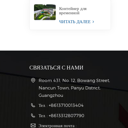
Контейнер для
временной
строительной площадки
для офиса
ЧИТАТЬ ДАЛЕЕ
СВЯЗАТЬСЯ С НАМИ
Room 431, No. 12, Bowang Street,
Nancun Town, Panyu District,
Guangzhou
Тел. : +8613710013404
Тел. : +8613312807790
Электронная почта :