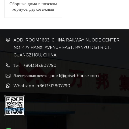
Сборные дома в плоском
корпусе, двухэтажный
контейнерный дом
ADD: ROOM 1603, CHINA RAILWAY NUODE CENTER,
NO. 477 HANXI AVENUE EAST, PANYU DISTRICT,
GUANGZHOU, CHINA.
Тел. : +8613312807790
Электронная почта : jade.li@gdwbhouse.com
Whatsapp : +8613312807790