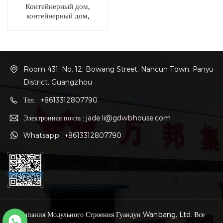
Контейнерный дом,
контейнерный дом,
временная офисная
конструкция, Филиппины, на
продажу
Room 431, No. 12, Bowang Street, Nancun Town, Panyu
District, Guangzhou
Тел. : +8613312807790
Электронная почта : jade.li@gdwbhouse.com
Whatsapp : +8613312807790
© Компания Модульного Строения Гуандун Wanbang, Ltd. Все