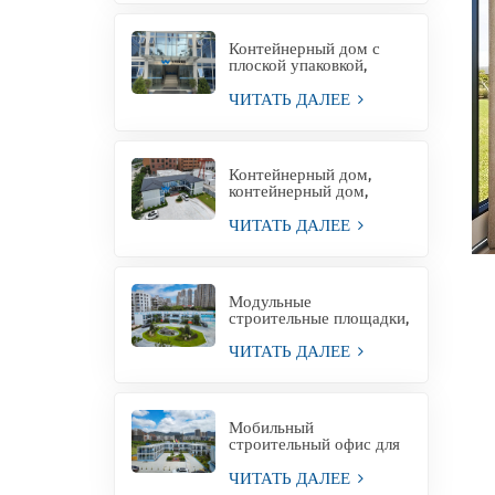
Контейнерный дом с
плоской упаковкой,
жилой контейнерный
офис для проектной
ЧИТАТЬ ДАЛЕЕ
площадки
Контейнерный дом,
контейнерный дом,
временная офисная
конструкция,
ЧИТАТЬ ДАЛЕЕ
Филиппины, на продажу
Модульные
строительные площадки,
офисные здания,
модульные офисные
ЧИТАТЬ ДАЛЕЕ
конструкции
Мобильный
строительный офис для
временного
строительства зданий
ЧИТАТЬ ДАЛЕЕ
временного