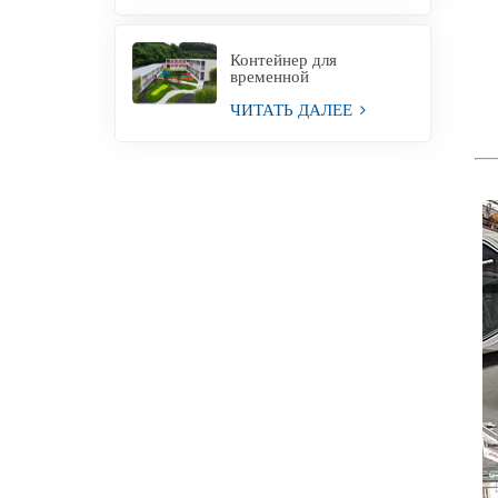
производства
Контейнер для
временной
строительной площадки
для офиса
ЧИТАТЬ ДАЛЕЕ