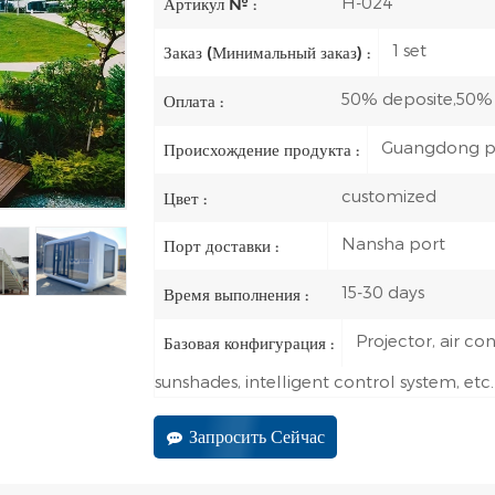
H-024
Артикул № :
1 set
Заказ (Минимальный заказ) :
50% deposite,50%
Оплата :
Guangdong p
Происхождение продукта :
customized
Цвет :
Nansha port
Порт доставки :
15-30 days
Время выполнения :
Projector, air con
Базовая конфигурация :
sunshades, intelligent control system, etc.
Запросить Сейчас