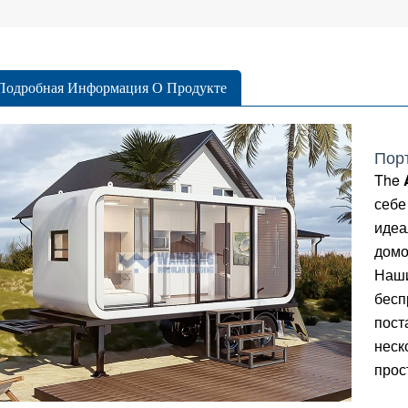
Подробная Информация О Продукте
Пор
The
себе
идеа
домо
Наши
бесп
пост
неск
прос