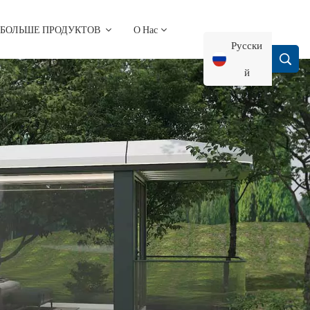
БОЛЬШЕ ПРОДУКТОВ
О Нас
Русски
Й
English
Français
Deutsch
Русский
Italiano