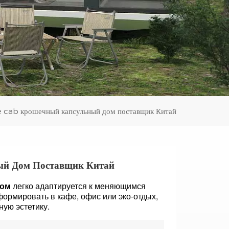
Español
Português
Türk
Ελληνικά
Indonesia
 cab крошечный капсульный дом поставщик Китай
عربي
й Дом Поставщик Китай
дом
легко адаптируется к меняющимся
рмировать в кафе, офис или эко-отдых,
ую эстетику.