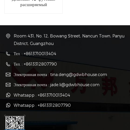
расширяемый
контейнерный лагерь из
Китая
Room 431, No. 12, Bowang Street, Nancun Town, Panyu
District, Guangzhou
Тел. : +8613710013404
Тел. : +8613312807790
Электронная почта : tina.deng@gdwbhouse.com
Электронная почта : jade.li@gdwbhouse.com
Whatsapp : +8613710013404
Whatsapp : +8613312807790